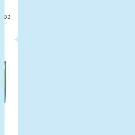
é
é B2