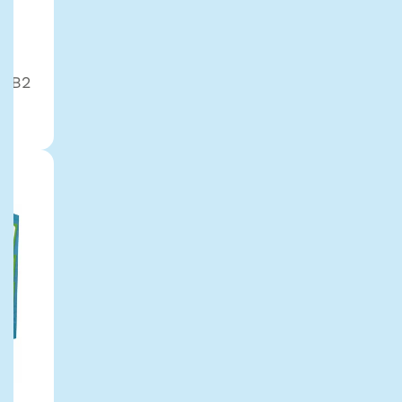
é
é B2