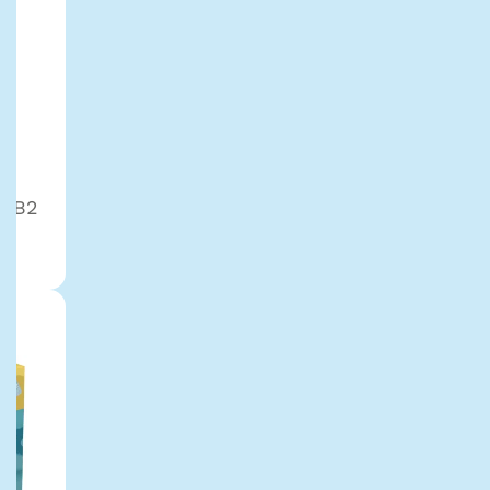
é
é B2