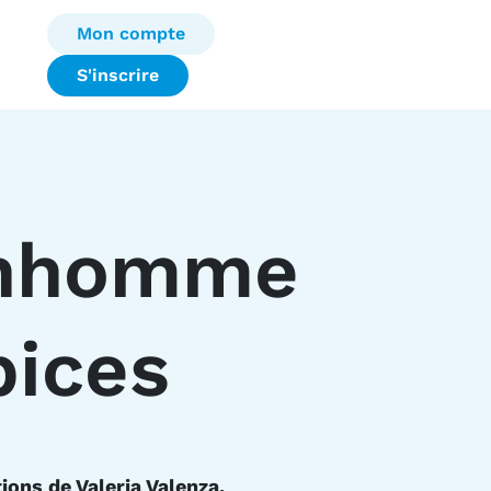
Mon compte
S'inscrire
onhomme
pices
tions de Valeria Valenza.