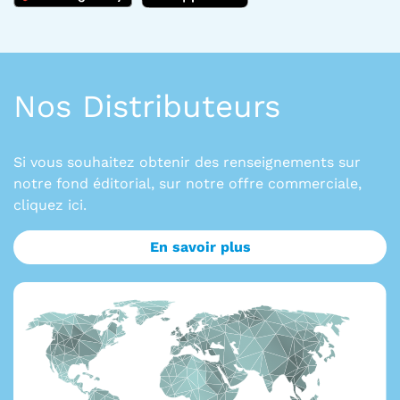
Nos Distributeurs
Si vous souhaitez obtenir des renseignements sur
notre fond éditorial, sur notre offre commerciale,
cliquez ici.
En savoir plus