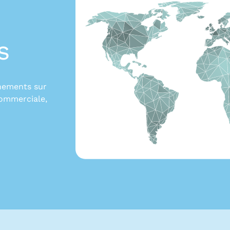
s
gnements sur
commerciale,