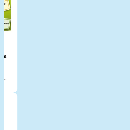
res
...