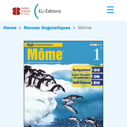
☰
Home
Revues linguistiques
Môme