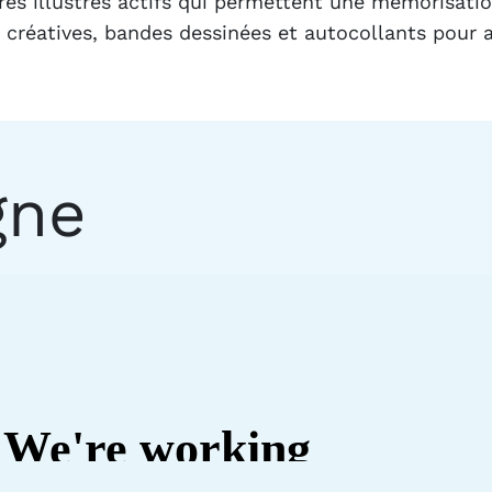
aires illustrés actifs qui permettent une mémorisat
és créatives, bandes dessinées et autocollants pour
gne