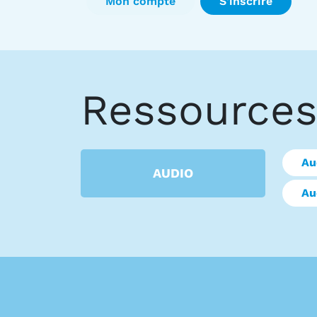
Mon compte
S'inscrire
Ressources
Au
AUDIO
Au