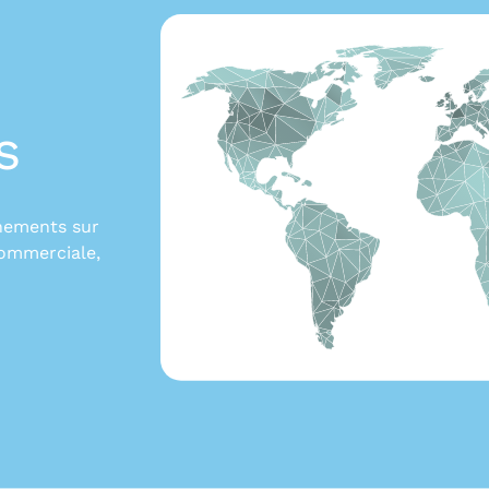
s
gnements sur
commerciale,